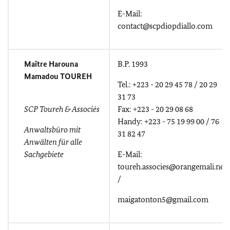
E-Mail:
contact@scpdiopdiallo.com
Maître Harouna
B.P. 1993
Mamadou TOUREH
Tel.: +223 - 20 29 45 78 / 20 29
31 73
SCP Toureh & Associés
Fax: +223 - 20 29 08 68
Handy: +223 - 75 19 99 00 / 76
Anwaltsbüro mit
31 82 47
Anwälten für alle
Sachgebiete
E-Mail:
toureh.associes@orangemali.net
/
maigatonton5@gmail.com