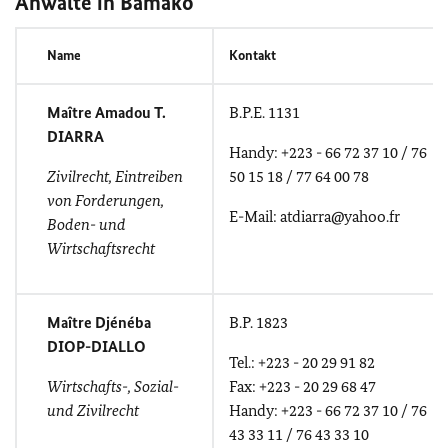
Anwälte in Bamako
Name
Kontakt
Maître Amadou T.
B.P.E. 1131
DIARRA
Handy: +223 - 66 72 37 10 / 76
Zivilrecht, Eintreiben
50 15 18 / 77 64 00 78
von Forderungen,
E-Mail: atdiarra@yahoo.fr
Boden- und
Wirtschaftsrecht
Maître Djénéba
B.P. 1823
DIOP-DIALLO
Tel.: +223 - 20 29 91 82
Wirtschafts-, Sozial-
Fax: +223 - 20 29 68 47
und Zivilrecht
Handy: +223 - 66 72 37 10 / 76
43 33 11 / 76 43 33 10