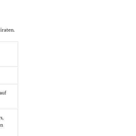
iraten.
 auf
s,
en